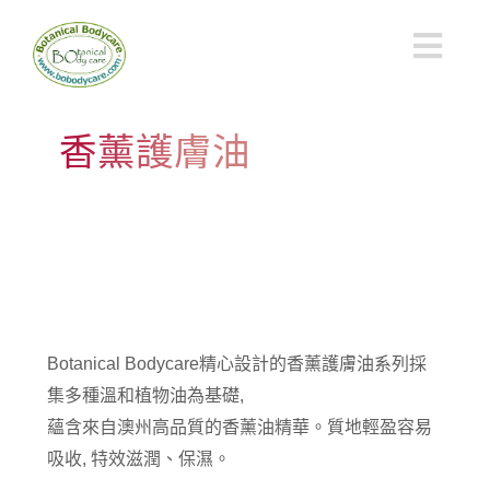
Skip
to
Togg
content
Navi
香薰護膚油
產品推介
購物指南
關於我們
Botanical Bodycare
精心設計的香薰護膚油系列
採
集多種溫和植物油為基礎
,
搜
蘊含來自澳州高品質的香薰油精華。
質地輕盈
容易
索
吸收,
特效滋潤、保濕。
結