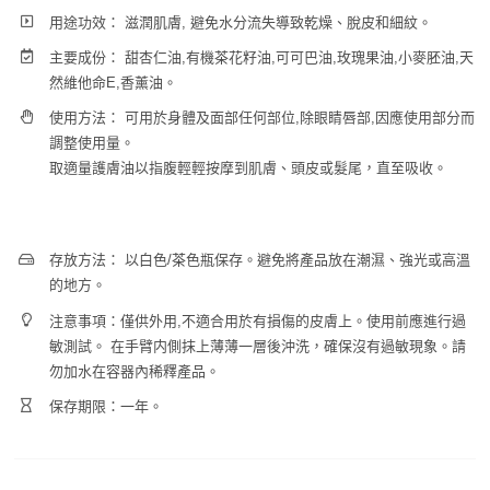
用途功效： 滋潤肌膚, 避免水分流失導致乾燥、脫皮和細紋。
主要成份： 甜杏仁油,有機茶花籽油,可可巴油,玫瑰果油,小麥胚油,天
然維他命E,香薰油。
使用方法： 可用於身體及面部任何部位,除眼睛唇部,因應使用部分而
調整使用量。
取適量護膚油以指腹輕輕按摩到肌膚、頭皮或髮尾，直至吸收。
存放方法： 以白色/茶色瓶保存。避免將產品放在潮濕、強光或高溫
的地方。
注意事項：僅供外用,不適合用於有損傷的皮膚上。使用前應進行過
敏測試。 在手臂内側抹上薄薄一層後沖洗，確保沒有過敏現象。請
勿加水在容器內稀釋產品。
保存期限：一年。