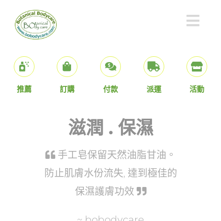
Skip
to
Togg
content
Navi
產品推介
推薦
訂購
付款
派運
活動
購物指南
滋潤 . 保濕
關於我們
手工皂保留天然油脂甘油。
防止肌膚水份流失, 達到極佳的
搜
保濕護膚功效
索
結
~ bobodycare