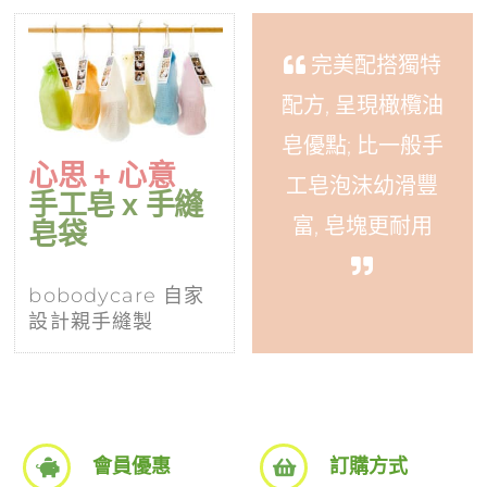
完美配搭獨特
配方, 呈現橄欖油
皂優點; 比一般手
心思 + 心意
工皂泡沫幼滑豐
手工皂 x 手縫
富, 皂塊更耐用
皂袋
bobodycare 自家
設計親手縫製
會員優惠
訂購方式