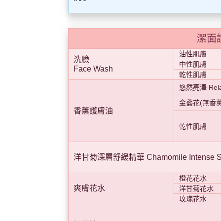
潔面
油性肌膚
洗臉
中性肌膚
Face Wash
乾性肌膚
悠然亮澤 Rela
金盞花(無香薰
香薰護膚油
乾性肌膚
洋甘菊深層舒緩精華 Chamomile Intense Soo
橙花花水
爽膚花水
洋甘菊花水
玟瑰花水