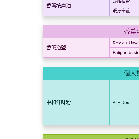
舒緩疲勞
香薰按摩油
暖身泰薑
香薰
Relax + Unwi
香薰浴鹽
Fatigue bust
個人
中和汗味粉
Airy Deo