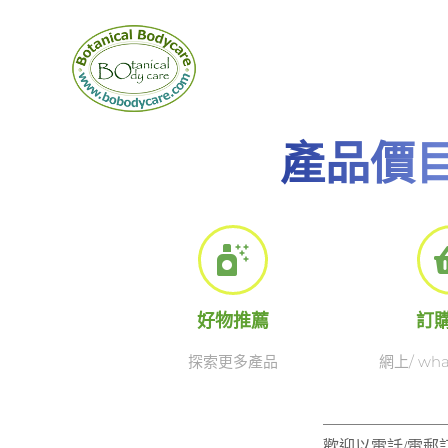
Skip
to
content
產品價
好物推薦
訂
探索更多產品
網上/ wha
歡迎以電話/電郵