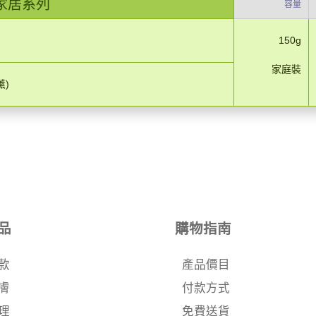
家居系列
容量
150g
家庭裝
薰)
品
購物指南
款
產品價目
膚
付款方式
理
免費送貨