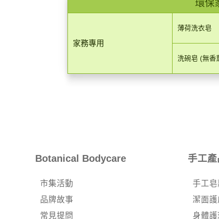
環保
薄荷洗衣皂
家務專用
洗碗皂 (無香
Botanical Bodycare
手工產
市集活動
手工皂
品牌故事
潔面護
常見提問
身體護