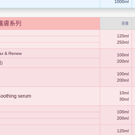
1000ml
護膚系列
容量
120ml
250ml
x & Renew
100ml
200ml
)
100ml
200ml
10ml
thing serum
30ml
100ml
200ml
120ml