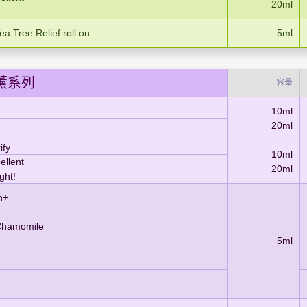
20ml
a Tree Relief roll on
5ml
薰系列
容量
10ml
20ml
fy
10ml
llent
20ml
ht!
n+
Chamomile
5ml