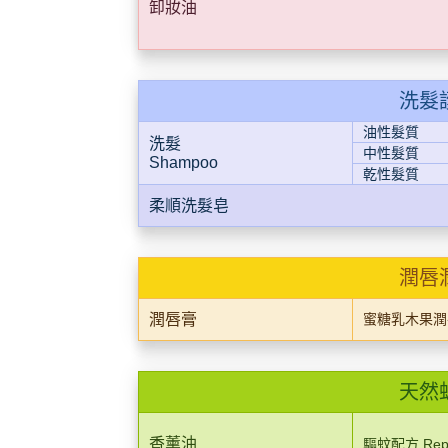
卸妝油
洗髮
油性髮質
洗髮
中性髮質
Shampoo
乾性髮質
柔順洗髮皂
潤唇
潤唇膏
蜜糖乳木果潤唇膏
天然
香薰油
驅蚊配方 Repe